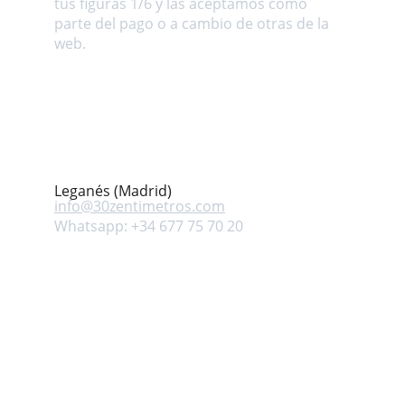
tus figuras 1/6 y las aceptamos como 
parte del pago o a cambio de otras de la 
web.
Dirección
Avenida Mar Mediterráneo s/n. Leganés 
(Madrid) ESPAÑA
Contacto
Leganés (Madrid)
info@
30zentimetros.com
Whatsapp: +34 677 75 70 20
Síguenos