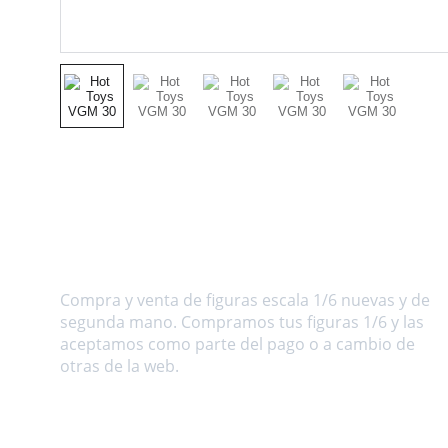
Sobre nosotros
Compra y venta de figuras escala 1/6 nuevas y de 
segunda mano. Compramos tus figuras 1/6 y las 
aceptamos como parte del pago o a cambio de 
otras de la web.
Dirección
C