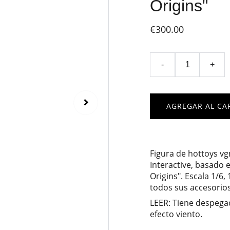
Origins"
€300.00
-
+
AGREGAR AL CA
Figura de hottoys v
Interactive, basado
Origins". Escala 1/6
todos sus accesorios 
LEER: Tiene despegad
efecto viento.