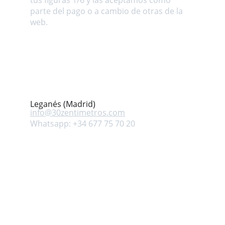
tus figuras 1/6 y las aceptamos como 
parte del pago o a cambio de otras de la 
web.
Dirección
Avenida Mar Mediterráneo s/n. Leganés 
(Madrid) ESPAÑA
Contacto
Leganés (Madrid)
info@
30zentimetros.com
Whatsapp: +34 677 75 70 20
Síguenos