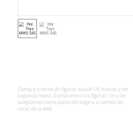
Sobre nosotros
Compra y venta de figuras escala 1/6 nuevas y de 
segunda mano. Compramos tus figuras 1/6 y las 
aceptamos como parte del pago o a cambio de 
otras de la web.
Dirección
C