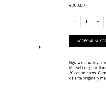
€200.00
-
+
AGREGAR AL CA
Figura de hottoys mm
Marvel Los guardianes
30 centímetros. Comp
de arte original y ma