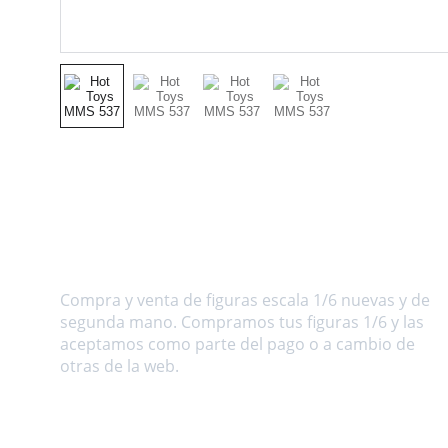
Sobre nosotros
Compra y venta de figuras escala 1/6 nuevas y de 
segunda mano. Compramos tus figuras 1/6 y las 
aceptamos como parte del pago o a cambio de 
otras de la web.
Dirección
C