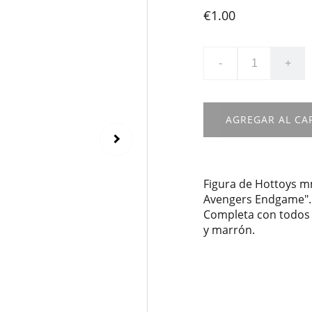
€1.00
-
+
AGREGAR AL CA
Figura de Hottoys m
Avengers Endgame". 
Completa con todos s
y marrón.