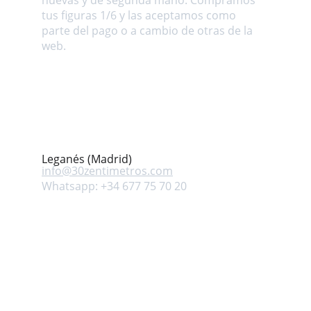
nuevas y de segunda mano. Compramos 
tus figuras 1/6 y las aceptamos como 
parte del pago o a cambio de otras de la 
web.
Dirección
Avenida Mar Mediterráneo s/n. Leganés 
(Madrid) ESPAÑA
Contacto
Leganés (Madrid)
info@
30zentimetros.com
Whatsapp: +34 677 75 70 20
Síguenos