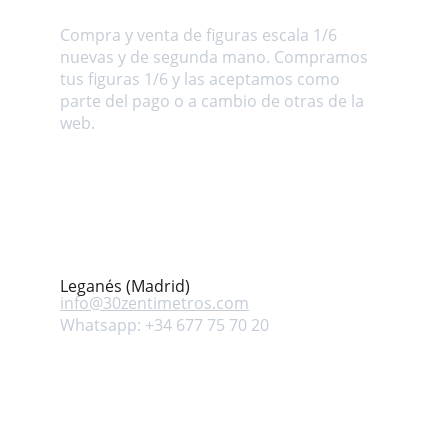
Sobre nosotros
Compra y venta de figuras escala 1/6 
nuevas y de segunda mano. Compramos 
tus figuras 1/6 y las aceptamos como 
parte del pago o a cambio de otras de la 
web.
Dirección
Avenida Mar Mediterráneo s/n. Leganés 
(Madrid) ESPAÑA
Contacto
Leganés (Madrid)
info@
30zentimetros.com
Whatsapp: +34 677 75 70 20
Síguenos