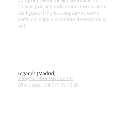
Compra y venta de figuras escala 1/6 
nuevas y de segunda mano. Compramos 
tus figuras 1/6 y las aceptamos como 
parte del pago o a cambio de otras de la 
web.
Dirección
Avenida Mar Mediterráneo s/n. Leganés 
(Madrid) ESPAÑA
Contacto
Leganés (Madrid)
info@
30zentimetros.com
Whatsapp: +34 677 75 70 20
Síguenos