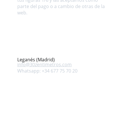
tus figuras 1/6 y las aceptamos como 
parte del pago o a cambio de otras de la 
web.
Dirección
Avenida Mar Mediterráneo s/n. Leganés 
(Madrid) ESPAÑA
Contacto
Leganés (Madrid)
info@
30zentimetros.com
Whatsapp: +34 677 75 70 20
Síguenos