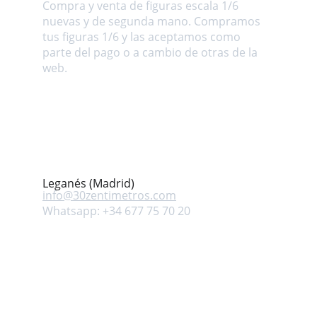
Compra y venta de figuras escala 1/6 
nuevas y de segunda mano. Compramos 
tus figuras 1/6 y las aceptamos como 
parte del pago o a cambio de otras de la 
web.
Dirección
Avenida Mar Mediterráneo s/n. Leganés 
(Madrid) ESPAÑA
Contacto
Leganés (Madrid)
info@
30zentimetros.com
Whatsapp: +34 677 75 70 20
Síguenos